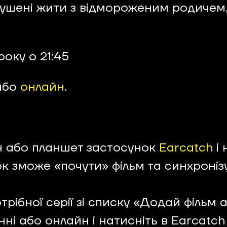
змушені жити з відмороженим родичем,
року о 21:45
 або
онлайн
.
н або планшет застосунок
Earcatch
і 
ок зможе «почути» фільм та синхроніз
рібної серії зі списку «Додай фільм а
енні або онлайн і натисніть в Earcatc