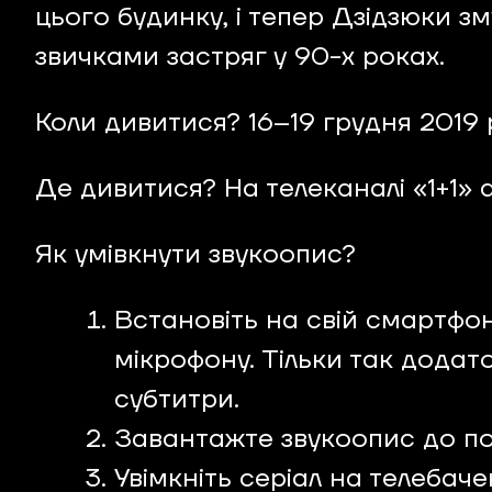
цього будинку, і тепер Дзідзюки 
звичками застряг у 90-х роках.
Коли дивитися? 16–19 грудня 2019 
Де дивитися? На телеканалі «1+1»
Як умівкнути звукоопис?
Встановіть на свій смартфо
мікрофону. Тільки так додат
субтитри.
Завантажте звукоопис до пот
Увімкніть серіал на телебач