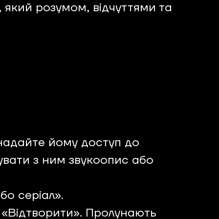
 який розумом, відчуттями та
надайте йому доступ до
увати з ним звукоопис або
бо серіал».
h «Відтворити». Пролунають