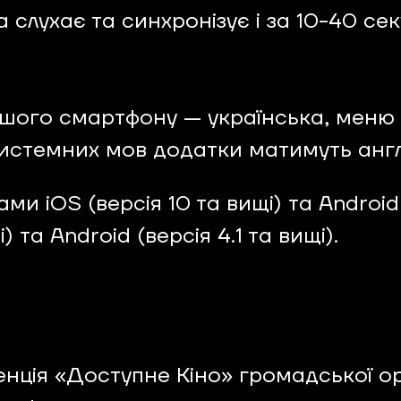
 слухає та синхронізує і за 10-40 се
ого смартфону — українська, меню 
системних мов додатки матимуть англ
 iOS (версія 10 та вищі) та Android (
 та Android (версія 4.1 та вищі).
нція «Доступне Кіно» громадської ор