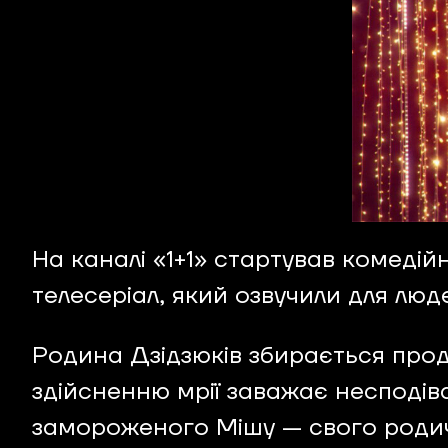
На каналі «1+1» стартував комедій
телесеріал, який озвучили для люд
Родина Дзідзюків збирається прода
здійсненню мрії заважає несподіва
замороженого Мішу — свого родича