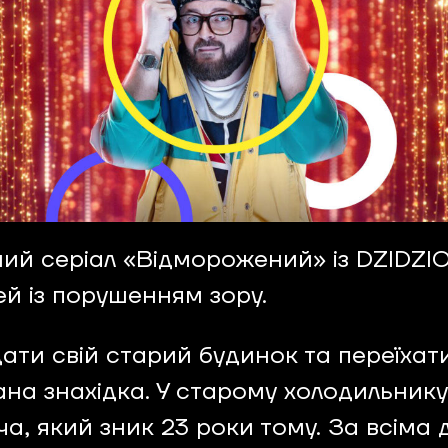
ний серіал «Відморожений» із DZIDZIO
ей із порушенням зору.
ти свій старий будинок та переїхати
на знахідка. У старому холодильнику 
, який зник 23 роки тому. За всіма