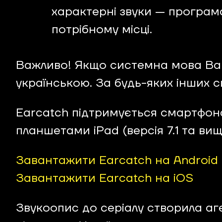
характерні звуки — програма
потрібному місці.
Важливо! Якщо системна мова Ваш
українською. За будь-яких інших 
Earcatch підтримується смартфонами
планшетами iPad (версія 7.1 та вищі)
Завантажити Earcatch на Android
Завантажити Earcatch на iOS
Звукоопис до серіалу створила аге