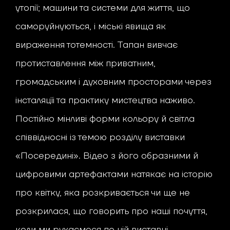
утопії; машини та системи для життя, що
саморуйнуються, і міські явища як
вираження тотемності. Тапан вивчає
протиставлення між приватним,
громадським і духовним просторами через
інсталяцїі та практику мистецтва наживо.
Постійно мінливі форми кольору й світла
співвідносні із темою розділу виставки
«Посередині». Відео з його образними й
цифровими артефактами натякає на історію
про квітку, яка розкривається чи ще не
розкрилася, що говорить про наші почуття,
коли ми рухаємося по цій виставці,