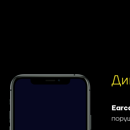
Ди
Earc
поруш