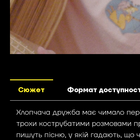
Сюжет
Формат доступност
Хлопчача дружба має чимало перев
трохи кострубатими розмовами про
пишуть пісню, у якій гадають, що