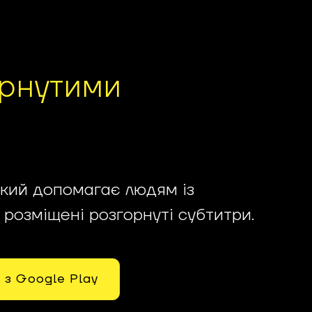
орнутими
кий допомагає людям із
розміщені розгорнуті субтитри.
 з Google Play