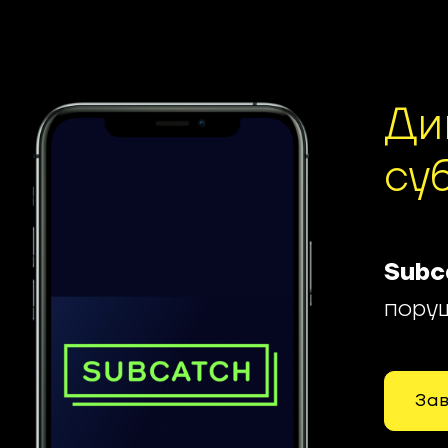
Ди
су
Subc
поруш
Зав