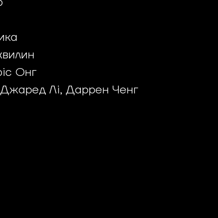
р
ика
 хвилин
іс Онг
 Джаред Лі, Даррен Ченг