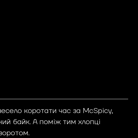
есело коротати час за McSpicy,
ий байк. А поміж тим хлопці
воротом.