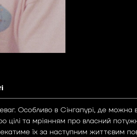
і
аг. Особливо в Сінгапурі, де можна в
 цілі та мріянням про власний потужн
 чекатиме їх за наступним життєвим по