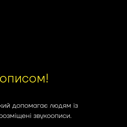
оописом!
кий допомагає людям із
розміщені звукоописи.