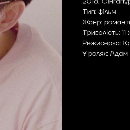
2018, Сінгапу
Тип: фільм
Жанр: романт
Тривалість: 11
Режисерка: Кр
У ролях: Адам