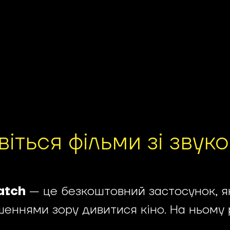
віться фільми зі звук
atch
— це безкоштовний застосунок, я
еннями зору дивитися кіно. На ньому 