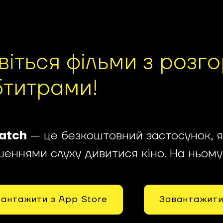
віться фільми з розг
бтитрами!
atch
— це безкоштовний застосунок, я
еннями слуху дивитися кіно. На ньому 
антажити з App Store
Завантажити